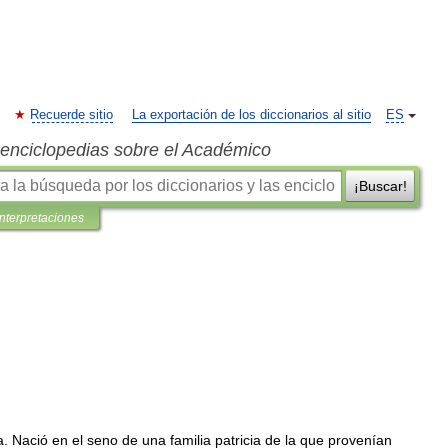
Recuerde sitio
La exportación de los diccionarios al sitio
ES
s enciclopedias sobre el Académico
¡Buscar!
interpretaciones
a
.
Nació
en
el
seno
de
una
familia
patricia
de
la
que
provenían