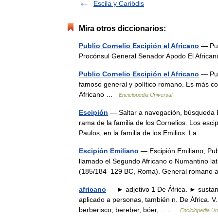
Escila y Caribdis
Mira otros diccionarios:
Publio Cornelio Escipión el Africano
— Pub
Procónsul General Senador Apodo El Afric
Publio Cornelio Escipión el Africano
— Pub
famoso general y político romano. Es más con
Africano …
Enciclopedia Universal
Escipión
— Saltar a navegación, búsqueda Es
rama de la familia de los Cornelios. Los escip
Paulos, en la familia de los Emilios. La… …
Escipión Emiliano
— Escipión Emiliano, Publ
llamado el Segundo Africano o Numantino lat
(185/184–129 BC, Roma). General romano 
africano
— ► adjetivo 1 De África. ► sustantiv
aplicado a personas, también n. De África. V. 
berberisco, bereber, bóer,… …
Enciclopedia Un