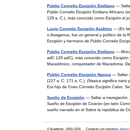
Publio Cornelio Escipión Emiliano
— Salta
Publio Cornelio Escipión Emiliano Africano (e
129 a. C.), más conocido como Escipión e
Lucio Cornelio Escipión Asiático
— (En lat
o Asiagenus, fue un general y político de la
Escipión y hermano de Publio Cornelio Esc
Publio Cornelio Escipión Emiliano
— Africa
adC 129 adC), más conocido como Escipión el
Macedónico, conquistador de Macedonia. 
Publio Cornelio Escipión Nasica
— Saltar 
(227 a. C. 171 a. C.), (Nasica significa nari
Era hijo de Cneo Cornelio Escipión Calvo.
Sueño de Escipión
— Saltar a navegación, b
Sueño de Escipión de Cicerón (en latín Comme
sueño narrado en el Sobre la república de 
© Academic, 2000-2026
Contacte con nosotros:
Apoyo 