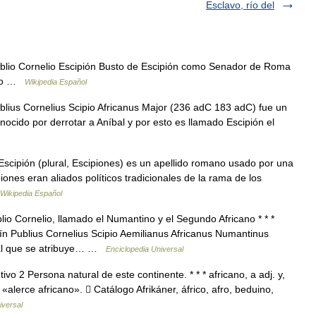
Esclavo, río del
lio Cornelio Escipión Busto de Escipión como Senador de Roma
ano …
Wikipedia Español
lius Cornelius Scipio Africanus Major (236 adC 183 adC) fue un
ocido por derrotar a Aníbal y por esto es llamado Escipión el
cipión (plural, Escipiones) es un apellido romano usado por una
iones eran aliados políticos tradicionales de la rama de los
Wikipedia Español
io Cornelio, llamado el Numantino y el Segundo Africano * * *
ín Publius Cornelius Scipio Aemilianus Africanus Numantinus
al que se atribuye… …
Enciclopedia Universal
o 2 Persona natural de este continente. * * * africano, a adj. y,
«alerce africano». ⃞ Catálogo Afrikáner, áfrico, afro, beduino,
iversal