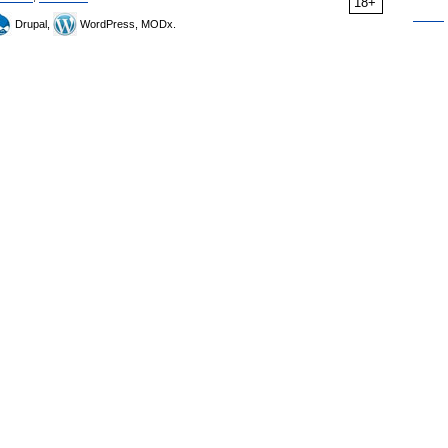
18+
Drupal,
WordPress, MODx.