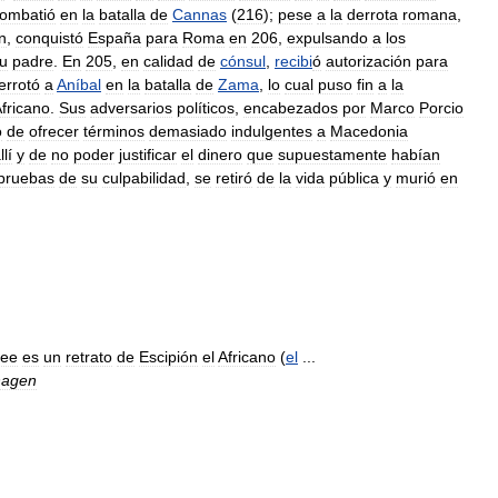
ombatió
en
la
batalla
de
Cannas
(
216
);
pese
a
la
derrota
romana
,
n
,
conquistó
España
para
Roma
en
206
,
expulsando
a
los
u
padre
.
En
205
,
en
calidad
de
cónsul
,
recibi
ó
autorización
para
errotó
a
Aníbal
en
la
batalla
de
Zama
,
lo
cual
puso
fin
a
la
fricano
.
Sus
adversarios
políticos
,
encabezados
por
Marco
Porcio
o
de
ofrecer
términos
demasiado
indulgentes
a
Macedonia
llí
y
de
no
poder
justificar
el
dinero
que
supuestamente
habían
pruebas
de
su
culpabilidad
,
se
retiró
de
la
vida
pública
y
murió
en
ree
es
un
retrato
de
Escipión
el
Africano
(
el
...
hagen