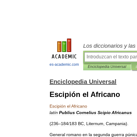
Los diccionarios y la
es-academic.com
Enciclopedia Universal
Enciclopedia Universal
Escipión el Africano
Escipión
el
Africano
latín
Publius
Cornelius
Scipio
Africanus
(
236
–
184
/
183
BC
,
Liternum
,
Campania
).
General
romano
en
la
segunda
guerra
púnic