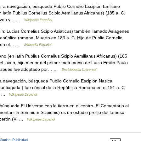
r a navegación, búsqueda Publio Cornelio Escipión Emiliano
n latín Publius Cornelius Scipio Aemilianus Africanus) (185 a. C.
l joven y… …
Wikipedia Español
ín: Lucius Cornelius Scipio Asiaticus) también llamado Asiagenes
 República romana. Muerto en 183 a. C. Hijo de Publio Cornelio
ipión el… …
Wikipedia Español
no (en latín Publius Cornelius Scipio Aemilianus Africanus) (185
 joven, hijo menor del primer matrimonio de Lucio Emilio Paulo
Después fue adoptado por… …
Enciclopedia Universal
a navegación, búsqueda Publio Cornelio Escipión Nasica
z puntiaguda ) fue cónsul de la República Romana en el 191 a. C.
 Se …
Wikipedia Español
úsqueda El Universo con la tierra en el centro. El Comentario al
ntarii in Somnium Scipionis) es un estudio prolijo del famoso
Cicerón (VI …
Wikipedia Español
técnico
,
Publicidad