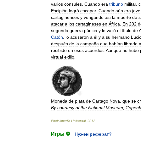
varios
cónsules
.
Cuando
era
tribuno
militar
,
c
Escipión
logró
escapar
.
Cuando
aún
era
jove
cartaginenses
y
vengando
así
la
muerte
de
s
atacar
a
los
cartagineses
en
África
.
En
202
d
segunda
guerra
púnica
y
le
valió
el
título
de
A
Catón
,
lo
acusaron
a
él
y
a
su
hermano
Luci
después
de
la
campaña
que
habían
librado
a
recibido
en
esos
acuerdos
.
Aunque
no
hubo
virtual
exilio
.
Moneda
de
plata
de
Cartago
Nova
,
que
se
c
By
courtesy
of
the
National
Museum
,
Copen
Enciclopedia
Universal
.
2012
.
Игры ⚽
Нужен реферат?